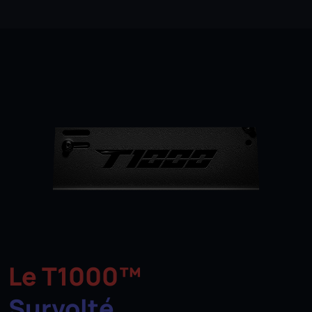
Le T1000™
Survolté